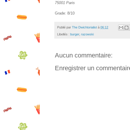
75001 Paris
Grade: 8/10
Publié par
The Dwichtorialist
à
06:12
Libellés :
burger
,
razowski
Aucun commentaire:
Enregistrer un commentair