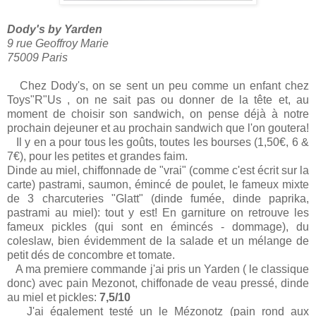
Dody's by Yarden
9 rue Geoffroy Marie
75009 Paris
Chez Dody's, on se sent un peu comme un enfant chez
Toys"R"Us , on ne sait pas ou donner de la tête et, au
moment de choisir son sandwich, on pense déjà à notre
prochain dejeuner et au prochain sandwich que l'on goutera!
Il y en a pour tous les goûts, toutes les bourses (1,50€, 6 &
7€), pour les petites et grandes faim.
Dinde au miel, chiffonnade de "vrai" (comme c'est écrit sur la
carte) pastrami, saumon, émincé de poulet, le fameux mixte
de 3 charcuteries "Glatt" (dinde fumée, dinde paprika,
pastrami au miel): tout y est! En garniture on retrouve les
fameux pickles (qui sont en émincés - dommage), du
coleslaw, bien évidemment de la salade et un mélange de
petit dés de concombre et tomate.
A ma premiere commande j'ai pris un Yarden ( le classique
donc) avec pain Mezonot, chiffonade de veau pressé, dinde
au miel et pickles:
7,5/10
J'ai également testé un le Mézonotz (pain rond aux